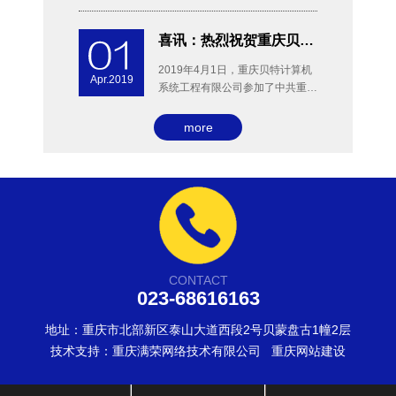
全年会上举行了第八届网络安全应
急服务支撑单位授牌仪式，
喜讯：热烈祝贺重庆贝特公司荣获“2018年度成长型企业50强”证书
2019年4月1日，重庆贝特计算机
Apr.2019
系统工程有限公司参加了中共重庆
市渝中区委重庆市渝中区人民政府
举办的“渝中区优秀企业表彰暨服
more
务企业年动员大会”，获得了“2018
荣誉：重庆贝特获得南川、涪陵、綦江等10个网信办的感谢信
年度成长型企业50强”证书。
2019年3月，重庆贝特计算机系统
Mar.2019
工程有限公司收到南川、涪陵、綦
江、黔江、铜梁、奉节、潼南、万
盛、永川、云阳、奉节网信办的感
谢信，高度评价和认可了我司在
重庆贝特支撑“潼南区网络安全应急演练”获得圆满成功
2018-2019年度的网信工作。
12月6日，重庆贝特计算机系统工
CONTACT
Dec.2018
023-68616163
程有限公司支撑“2018年潼南区网
络安全应急演练”，本次演练取得
地址：重庆市北部新区泰山大道西段2号贝蒙盘古1幢2层
了圆满成功。
重庆贝特支撑“渝中区2018年网络安全培训”获得圆满成功
技术支持：
重庆满荣网络技术有限公司
重庆网站建设
12月13日，由渝中区区委宣传
Dec.2018