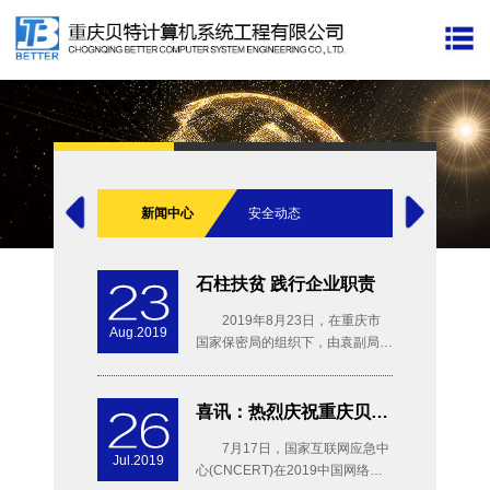
新闻中心
安全动态
石柱扶贫 践行企业职责
2019年8月23日，在重庆市
Aug.2019
国家保密局的组织下，由袁副局长
亲自带队，重庆贝特参加了“关爱
儿童，精准扶贫”石柱县瓦屋村小
学扶贫捐赠仪式...
喜讯：热烈庆祝重庆贝特荣获CNCERT网络安全应急服务支撑单位证书
7月17日，国家互联网应急中
Jul.2019
心(CNCERT)在2019中国网络安